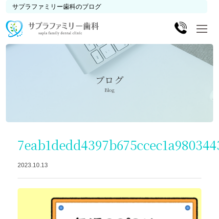
サプラファミリー歯科のブログ
ブログ
Blog
7eab1dedd4397b675ccec1a980344
2023.10.13