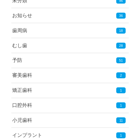
未分類
96
お知らせ
36
歯周病
18
むし歯
28
予防
51
審美歯科
2
矯正歯科
1
口腔外科
1
小児歯科
11
インプラント
1