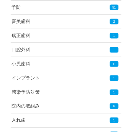
予防
51
審美歯科
2
矯正歯科
1
口腔外科
1
小児歯科
11
インプラント
1
感染予防対策
1
院内の取組み
6
入れ歯
1