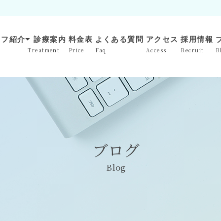
arrow_drop_down
ッフ紹介
診療案内
料金表
よくある質問
アクセス
採用情報
Treatment
Price
Faq
Access
Recruit
B
ブログ
Blog