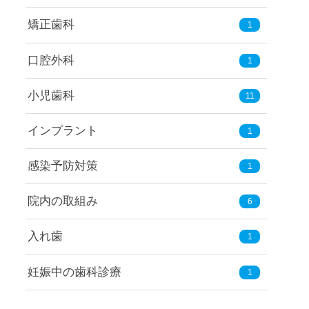
矯正歯科
1
口腔外科
1
小児歯科
11
インプラント
1
感染予防対策
1
院内の取組み
6
入れ歯
1
妊娠中の歯科診療
1