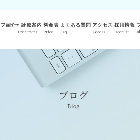
arrow_drop_down
ッフ紹介
診療案内
料金表
よくある質問
アクセス
採用情報
Treatment
Price
Faq
Access
Recruit
B
ブログ
Blog