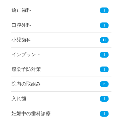
矯正歯科
1
口腔外科
1
小児歯科
11
インプラント
1
感染予防対策
1
院内の取組み
6
入れ歯
1
妊娠中の歯科診療
1