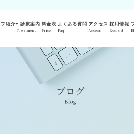
arrow_drop_down
ッフ紹介
診療案内
料金表
よくある質問
アクセス
採用情報
Treatment
Price
Faq
Access
Recruit
B
ブログ
Blog