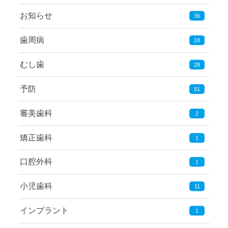
お知らせ
36
歯周病
18
むし歯
28
予防
51
審美歯科
2
矯正歯科
1
口腔外科
1
小児歯科
11
インプラント
1