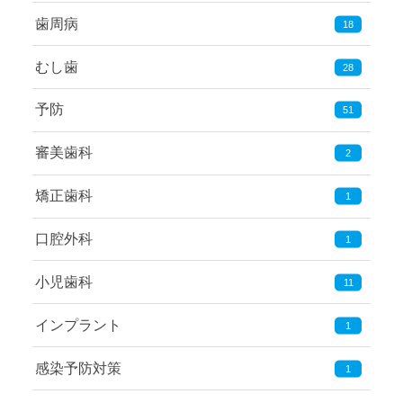
歯周病
18
むし歯
28
予防
51
審美歯科
2
矯正歯科
1
口腔外科
1
小児歯科
11
インプラント
1
感染予防対策
1