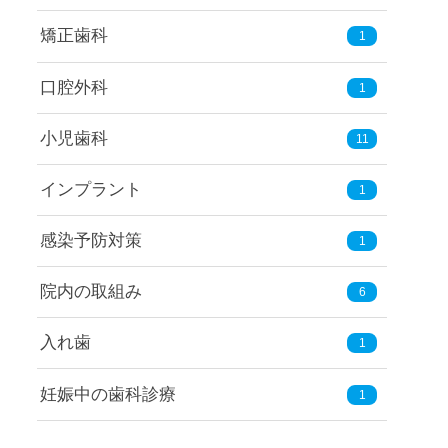
矯正歯科
1
口腔外科
1
小児歯科
11
インプラント
1
感染予防対策
1
院内の取組み
6
入れ歯
1
妊娠中の歯科診療
1