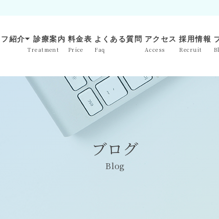
arrow_drop_down
ッフ紹介
診療案内
料金表
よくある質問
アクセス
採用情報
Treatment
Price
Faq
Access
Recruit
B
ブログ
Blog