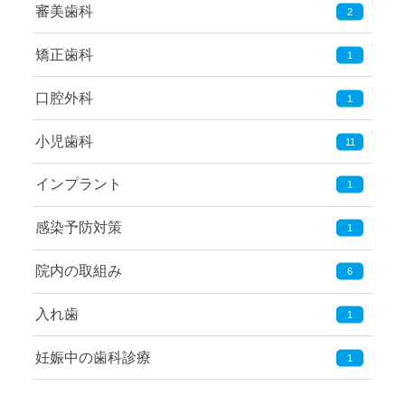
審美歯科
2
矯正歯科
1
口腔外科
1
小児歯科
11
インプラント
1
感染予防対策
1
院内の取組み
6
入れ歯
1
妊娠中の歯科診療
1