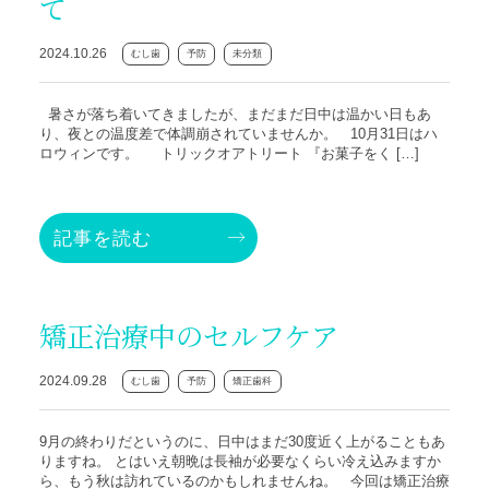
て
2024.10.26
むし歯
予防
未分類
暑さが落ち着いてきましたが、まだまだ日中は温かい日もあ
り、夜との温度差で体調崩されていませんか。 10月31日はハ
ロウィンです。 トリックオアトリート 『お菓子をく […]
記事を読む
矯正治療中のセルフケア
2024.09.28
むし歯
予防
矯正歯科
9月の終わりだというのに、日中はまだ30度近く上がることもあ
りますね。 とはいえ朝晩は長袖が必要なくらい冷え込みますか
ら、もう秋は訪れているのかもしれませんね。 今回は矯正治療