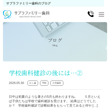
サプラファミリー歯科のブログ
ブログ
blog
学校歯科健診の後には⋯②
2026.05.30
むし歯
予防
小児歯科
日中は初夏のような暑さの5月も終わりますね。 ５月といえ
ば子供たちは学校で歯科健診を受けます。 結果はどうでした
か？ 学校歯科健診で診断結果をもらって見てみると何や […]