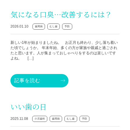
気になる口臭⋯改善するには？
2026.01.10
歯周病
むし歯
予防
新しい1年が始まりましたね。 お正月も終わり、少し落ち着い
た頃でしょうか。 年末年始、多くの方が家族や親戚と過ごされ
たと思います。人が集まっておしゃべりをするのは楽しいです
よね。 […]
記事を読む
いい歯の日
2025.11.08
小児歯科
歯周病
むし歯
予防